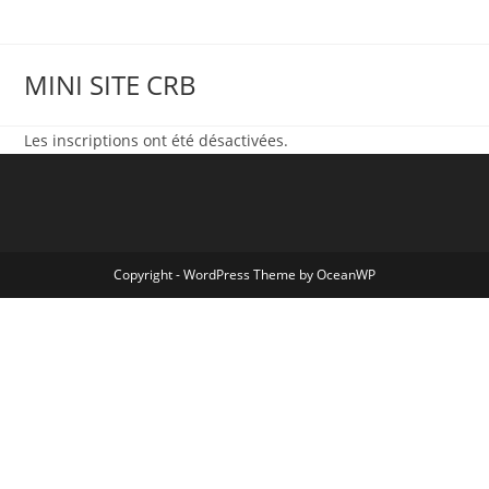
Skip
to
content
MINI SITE CRB
Les inscriptions ont été désactivées.
Copyright - WordPress Theme by OceanWP